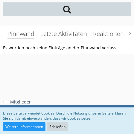
Pinnwand
Letzte Aktivitäten
Reaktionen
Ü
Es wurden noch keine Einträge an der Pinnwand verfasst.
Mitglieder
Regeln
Datenschutzerklärung
Impressum
Diese Seite verwendet Cookies. Durch die Nutzung unserer Seite erklären
Sie sich damit einverstanden, dass wir Cookies setzen.
Community-Software:
WoltLab Suite™
Weitere Informationen
Schließen