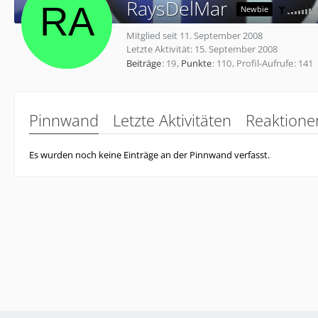
RaysDelMar
Newbie
Mitglied seit 11. September 2008
Letzte Aktivität:
15. September 2008
Beiträge
19
Punkte
110
Profil-Aufrufe
141
Pinnwand
Letzte Aktivitäten
Reaktione
Es wurden noch keine Einträge an der Pinnwand verfasst.