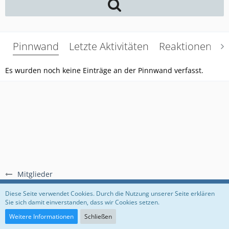
Pinnwand
Letzte Aktivitäten
Reaktionen
Ü
Es wurden noch keine Einträge an der Pinnwand verfasst.
Mitglieder
Regeln
Datenschutzerklärung
Impressum
Diese Seite verwendet Cookies. Durch die Nutzung unserer Seite erklären
Sie sich damit einverstanden, dass wir Cookies setzen.
Community-Software:
WoltLab Suite™
Weitere Informationen
Schließen