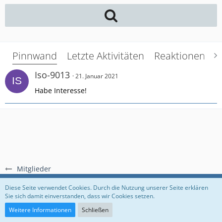
Pinnwand
Letzte Aktivitäten
Reaktionen
Ü
Iso-9013
21. Januar 2021
Habe Interesse!
Mitglieder
Regeln
Datenschutzerklärung
Impressum
Diese Seite verwendet Cookies. Durch die Nutzung unserer Seite erklären
Sie sich damit einverstanden, dass wir Cookies setzen.
Community-Software:
WoltLab Suite™
Weitere Informationen
Schließen