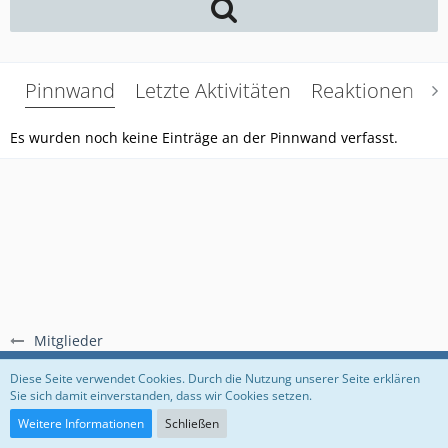
Pinnwand
Letzte Aktivitäten
Reaktionen
Ü
Es wurden noch keine Einträge an der Pinnwand verfasst.
Mitglieder
Regeln
Datenschutzerklärung
Impressum
Diese Seite verwendet Cookies. Durch die Nutzung unserer Seite erklären
Sie sich damit einverstanden, dass wir Cookies setzen.
Community-Software:
WoltLab Suite™
Weitere Informationen
Schließen