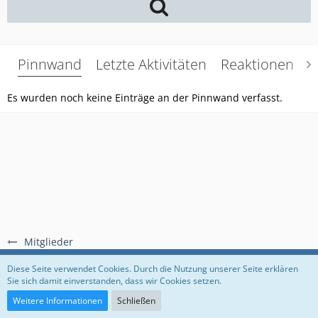
Pinnwand
Letzte Aktivitäten
Reaktionen
Ü
Es wurden noch keine Einträge an der Pinnwand verfasst.
Mitglieder
Regeln
Datenschutzerklärung
Impressum
Diese Seite verwendet Cookies. Durch die Nutzung unserer Seite erklären
Sie sich damit einverstanden, dass wir Cookies setzen.
Community-Software:
WoltLab Suite™
Weitere Informationen
Schließen