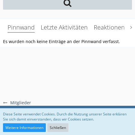
Pinnwand
Letzte Aktivitäten
Reaktionen
Ü
Es wurden noch keine Einträge an der Pinnwand verfasst.
Mitglieder
Regeln
Datenschutzerklärung
Impressum
Diese Seite verwendet Cookies. Durch die Nutzung unserer Seite erklären
Sie sich damit einverstanden, dass wir Cookies setzen.
Community-Software:
WoltLab Suite™
Weitere Informationen
Schließen