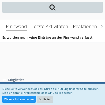
Pinnwand
Letzte Aktivitäten
Reaktionen
Ü
Es wurden noch keine Einträge an der Pinnwand verfasst.
Mitglieder
Regeln
Datenschutzerklärung
Impressum
Diese Seite verwendet Cookies. Durch die Nutzung unserer Seite erklären
Sie sich damit einverstanden, dass wir Cookies setzen.
Community-Software:
WoltLab Suite™
Weitere Informationen
Schließen