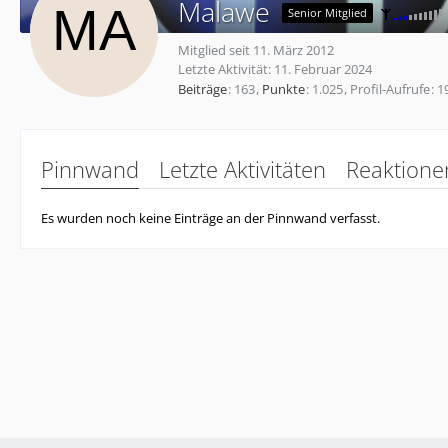
Malawe
Senior Mitglied
Mitglied seit 11. März 2012
Letzte Aktivität:
11. Februar 2024
Beiträge
163
Punkte
1.025
Profil-Aufrufe
1
Pinnwand
Letzte Aktivitäten
Reaktione
Es wurden noch keine Einträge an der Pinnwand verfasst.