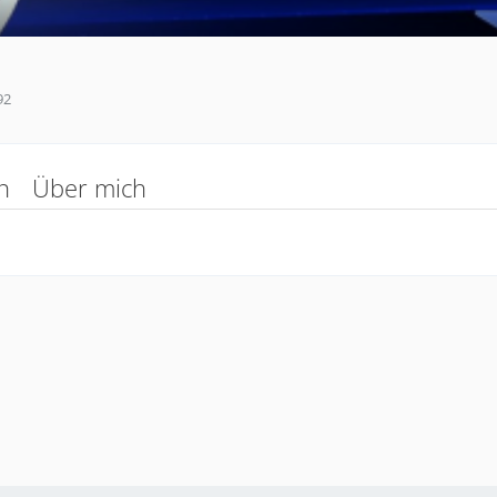
92
n
Über mich