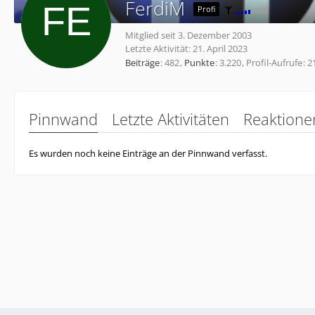
FerdiM
Profi
Mitglied seit 3. Dezember 2003
Letzte Aktivität:
21. April 2023
Beiträge
482
Punkte
3.220
Profil-Aufrufe
2
Pinnwand
Letzte Aktivitäten
Reaktione
Es wurden noch keine Einträge an der Pinnwand verfasst.