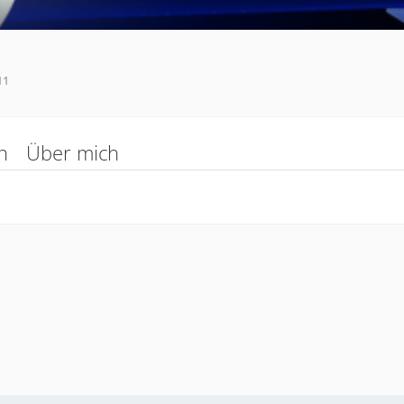
11
n
Über mich