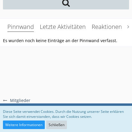
Pinnwand
Letzte Aktivitäten
Reaktionen
Ü
Es wurden noch keine Einträge an der Pinnwand verfasst.
Mitglieder
Regeln
Datenschutzerklärung
Impressum
Diese Seite verwendet Cookies. Durch die Nutzung unserer Seite erklären
Sie sich damit einverstanden, dass wir Cookies setzen.
Community-Software:
WoltLab Suite™
Weitere Informationen
Schließen