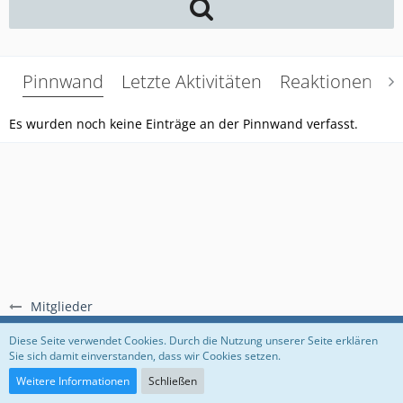
Pinnwand
Letzte Aktivitäten
Reaktionen
Ü
Es wurden noch keine Einträge an der Pinnwand verfasst.
Mitglieder
Regeln
Datenschutzerklärung
Impressum
Diese Seite verwendet Cookies. Durch die Nutzung unserer Seite erklären
Sie sich damit einverstanden, dass wir Cookies setzen.
Community-Software:
WoltLab Suite™
Weitere Informationen
Schließen