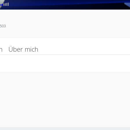
503
n
Über mich