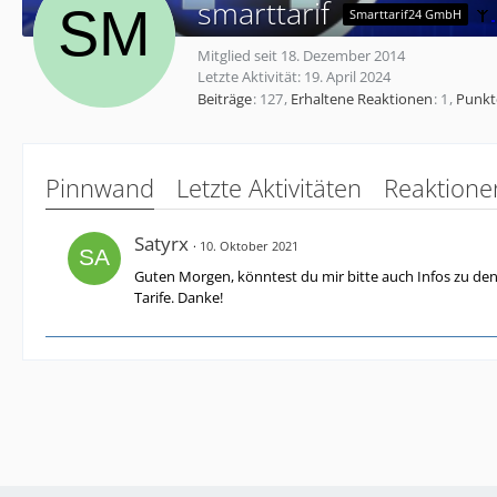
smarttarif
Smarttarif24 GmbH
Mitglied seit 18. Dezember 2014
Letzte Aktivität:
19. April 2024
Beiträge
127
Erhaltene Reaktionen
1
Punkt
Pinnwand
Letzte Aktivitäten
Reaktione
Satyrx
10. Oktober 2021
Guten Morgen, könntest du mir bitte auch Infos zu de
Tarife. Danke!