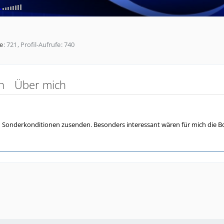
e
721
Profil-Aufrufe
740
n
Über mich
n Sonderkonditionen zusenden. Besonders interessant wären für mich die B