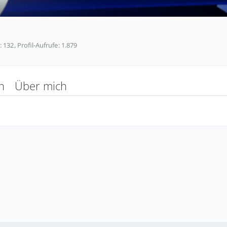
132
Profil-Aufrufe
1.879
n
Über mich