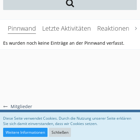
Pinnwand
Letzte Aktivitäten
Reaktionen
Ü
Es wurden noch keine Einträge an der Pinnwand verfasst.
Mitglieder
Regeln
Datenschutzerklärung
Impressum
Diese Seite verwendet Cookies. Durch die Nutzung unserer Seite erklären
Sie sich damit einverstanden, dass wir Cookies setzen.
Community-Software:
WoltLab Suite™
Weitere Informationen
Schließen