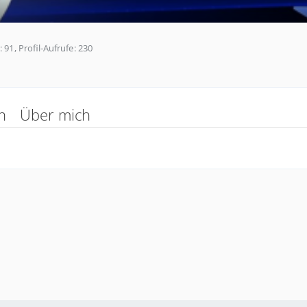
91
Profil-Aufrufe
230
n
Über mich