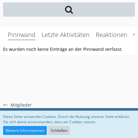
Pinnwand
Letzte Aktivitäten
Reaktionen
Ü
Es wurden noch keine Einträge an der Pinnwand verfasst.
Mitglieder
Regeln
Datenschutzerklärung
Impressum
Diese Seite verwendet Cookies. Durch die Nutzung unserer Seite erklären
Sie sich damit einverstanden, dass wir Cookies setzen.
Community-Software:
WoltLab Suite™
Weitere Informationen
Schließen