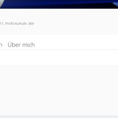
11
Profil-Aufrufe
369
n
Über mich