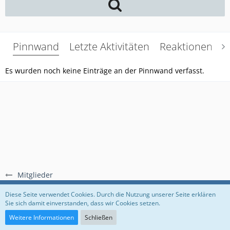
Pinnwand
Letzte Aktivitäten
Reaktionen
Ü
Es wurden noch keine Einträge an der Pinnwand verfasst.
Mitglieder
Regeln
Datenschutzerklärung
Impressum
Diese Seite verwendet Cookies. Durch die Nutzung unserer Seite erklären
Sie sich damit einverstanden, dass wir Cookies setzen.
Community-Software:
WoltLab Suite™
Weitere Informationen
Schließen