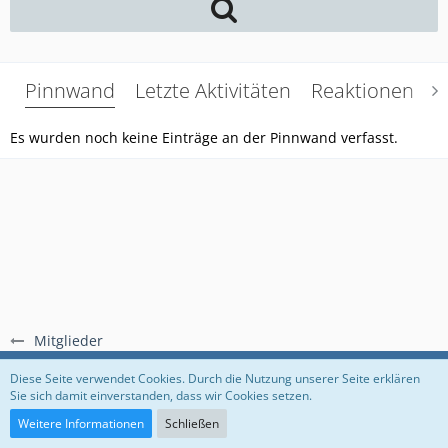
Pinnwand
Letzte Aktivitäten
Reaktionen
Ü
Es wurden noch keine Einträge an der Pinnwand verfasst.
Mitglieder
Regeln
Datenschutzerklärung
Impressum
Diese Seite verwendet Cookies. Durch die Nutzung unserer Seite erklären
Sie sich damit einverstanden, dass wir Cookies setzen.
Community-Software:
WoltLab Suite™
Weitere Informationen
Schließen