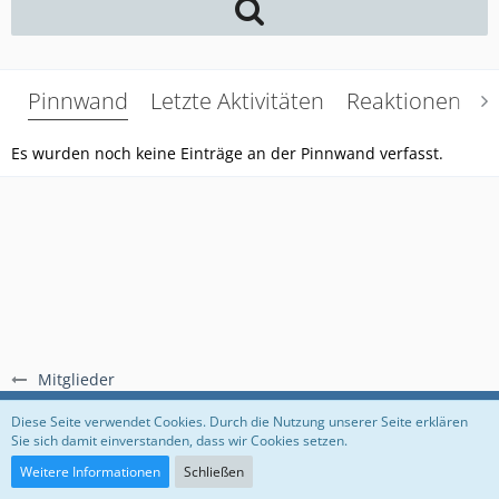
Pinnwand
Letzte Aktivitäten
Reaktionen
Ü
Es wurden noch keine Einträge an der Pinnwand verfasst.
Mitglieder
Regeln
Datenschutzerklärung
Impressum
Diese Seite verwendet Cookies. Durch die Nutzung unserer Seite erklären
Sie sich damit einverstanden, dass wir Cookies setzen.
Community-Software:
WoltLab Suite™
Weitere Informationen
Schließen