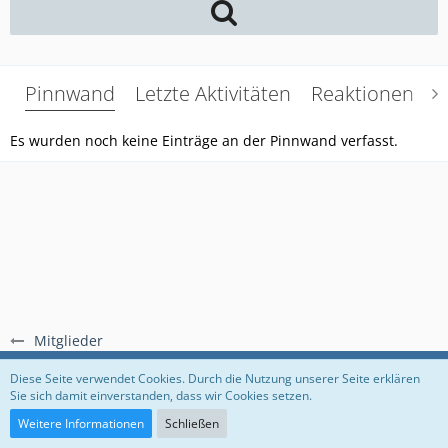
Pinnwand
Letzte Aktivitäten
Reaktionen
Ü
Es wurden noch keine Einträge an der Pinnwand verfasst.
Mitglieder
Regeln
Datenschutzerklärung
Impressum
Diese Seite verwendet Cookies. Durch die Nutzung unserer Seite erklären
Sie sich damit einverstanden, dass wir Cookies setzen.
Community-Software:
WoltLab Suite™
Weitere Informationen
Schließen