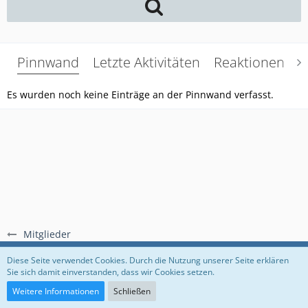
Pinnwand
Letzte Aktivitäten
Reaktionen
Ü
Es wurden noch keine Einträge an der Pinnwand verfasst.
Mitglieder
Regeln
Datenschutzerklärung
Impressum
Diese Seite verwendet Cookies. Durch die Nutzung unserer Seite erklären
Sie sich damit einverstanden, dass wir Cookies setzen.
Community-Software:
WoltLab Suite™
Weitere Informationen
Schließen