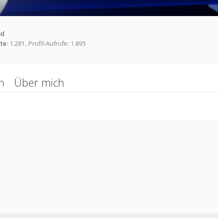
id
te
1.281
Profil-Aufrufe
1.895
n
Über mich