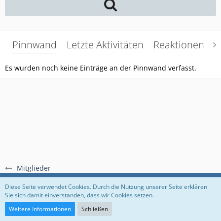
Pinnwand
Letzte Aktivitäten
Reaktionen
Ü
Es wurden noch keine Einträge an der Pinnwand verfasst.
Mitglieder
Regeln
Datenschutzerklärung
Impressum
Diese Seite verwendet Cookies. Durch die Nutzung unserer Seite erklären
Sie sich damit einverstanden, dass wir Cookies setzen.
Community-Software:
WoltLab Suite™
Weitere Informationen
Schließen