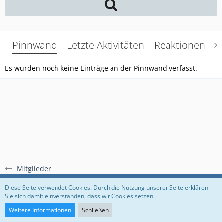
Pinnwand
Letzte Aktivitäten
Reaktionen
Ü
Es wurden noch keine Einträge an der Pinnwand verfasst.
Mitglieder
Regeln
Datenschutzerklärung
Impressum
Diese Seite verwendet Cookies. Durch die Nutzung unserer Seite erklären
Sie sich damit einverstanden, dass wir Cookies setzen.
Community-Software:
WoltLab Suite™
Weitere Informationen
Schließen