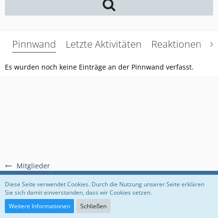
Pinnwand
Letzte Aktivitäten
Reaktionen
Ü
Es wurden noch keine Einträge an der Pinnwand verfasst.
Mitglieder
Regeln
Datenschutzerklärung
Impressum
Diese Seite verwendet Cookies. Durch die Nutzung unserer Seite erklären
Sie sich damit einverstanden, dass wir Cookies setzen.
Community-Software:
WoltLab Suite™
Weitere Informationen
Schließen