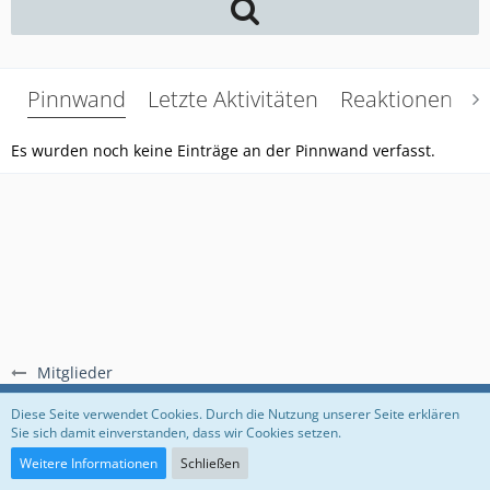
Pinnwand
Letzte Aktivitäten
Reaktionen
Ü
Es wurden noch keine Einträge an der Pinnwand verfasst.
Mitglieder
Regeln
Datenschutzerklärung
Impressum
Diese Seite verwendet Cookies. Durch die Nutzung unserer Seite erklären
Sie sich damit einverstanden, dass wir Cookies setzen.
Community-Software:
WoltLab Suite™
Weitere Informationen
Schließen