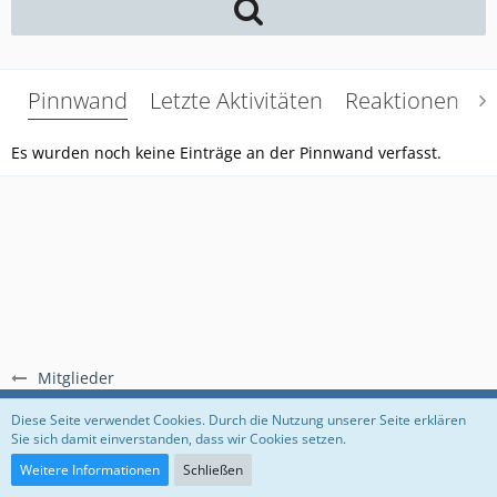
Pinnwand
Letzte Aktivitäten
Reaktionen
Ü
Es wurden noch keine Einträge an der Pinnwand verfasst.
Mitglieder
Regeln
Datenschutzerklärung
Impressum
Diese Seite verwendet Cookies. Durch die Nutzung unserer Seite erklären
Sie sich damit einverstanden, dass wir Cookies setzen.
Community-Software:
WoltLab Suite™
Weitere Informationen
Schließen