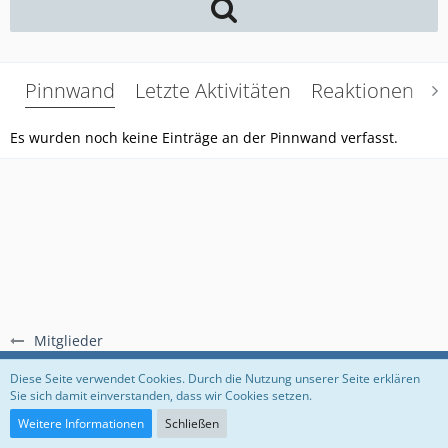
Pinnwand
Letzte Aktivitäten
Reaktionen
Ü
Es wurden noch keine Einträge an der Pinnwand verfasst.
Mitglieder
Regeln
Datenschutzerklärung
Impressum
Diese Seite verwendet Cookies. Durch die Nutzung unserer Seite erklären
Sie sich damit einverstanden, dass wir Cookies setzen.
Community-Software:
WoltLab Suite™
Weitere Informationen
Schließen