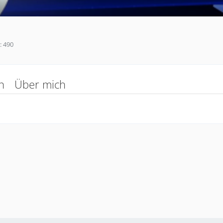
490
n
Über mich