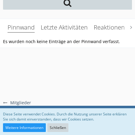
Pinnwand
Letzte Aktivitäten
Reaktionen
Ü
Es wurden noch keine Einträge an der Pinnwand verfasst.
Mitglieder
Regeln
Datenschutzerklärung
Impressum
Diese Seite verwendet Cookies. Durch die Nutzung unserer Seite erklären
Sie sich damit einverstanden, dass wir Cookies setzen.
Community-Software:
WoltLab Suite™
Weitere Informationen
Schließen