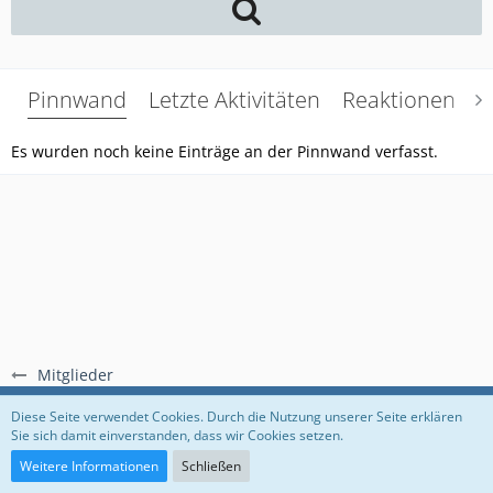
Pinnwand
Letzte Aktivitäten
Reaktionen
Ü
Es wurden noch keine Einträge an der Pinnwand verfasst.
Mitglieder
Regeln
Datenschutzerklärung
Impressum
Diese Seite verwendet Cookies. Durch die Nutzung unserer Seite erklären
Sie sich damit einverstanden, dass wir Cookies setzen.
Community-Software:
WoltLab Suite™
Weitere Informationen
Schließen