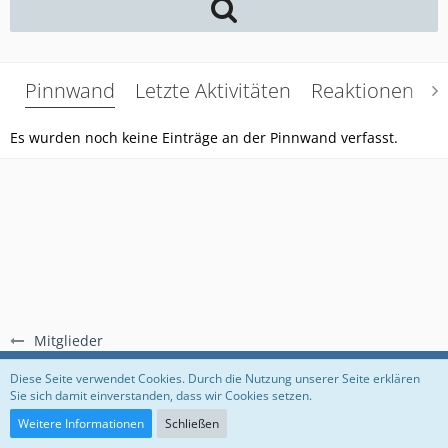
Pinnwand
Letzte Aktivitäten
Reaktionen
Ü
Es wurden noch keine Einträge an der Pinnwand verfasst.
Mitglieder
Regeln
Datenschutzerklärung
Impressum
Diese Seite verwendet Cookies. Durch die Nutzung unserer Seite erklären
Sie sich damit einverstanden, dass wir Cookies setzen.
Community-Software:
WoltLab Suite™
Weitere Informationen
Schließen