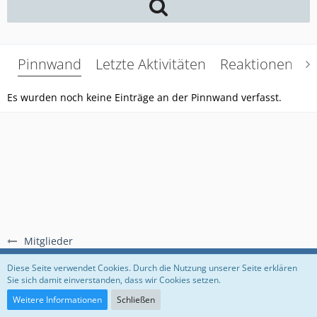
Pinnwand
Letzte Aktivitäten
Reaktionen
Ü
Es wurden noch keine Einträge an der Pinnwand verfasst.
Mitglieder
Regeln
Datenschutzerklärung
Impressum
Diese Seite verwendet Cookies. Durch die Nutzung unserer Seite erklären
Sie sich damit einverstanden, dass wir Cookies setzen.
Community-Software:
WoltLab Suite™
Weitere Informationen
Schließen