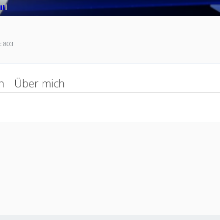
803
n
Über mich