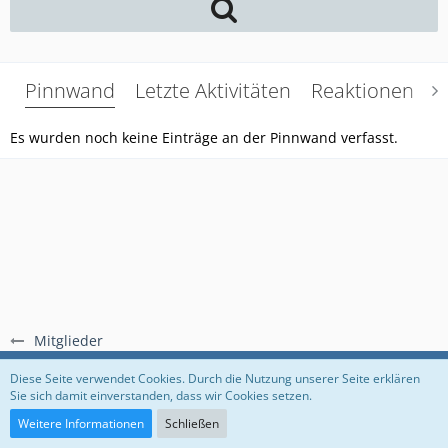
Pinnwand
Letzte Aktivitäten
Reaktionen
Ü
Es wurden noch keine Einträge an der Pinnwand verfasst.
Mitglieder
Regeln
Datenschutzerklärung
Impressum
Diese Seite verwendet Cookies. Durch die Nutzung unserer Seite erklären
Sie sich damit einverstanden, dass wir Cookies setzen.
Community-Software:
WoltLab Suite™
Weitere Informationen
Schließen