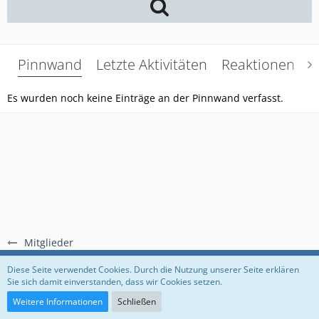
Pinnwand
Letzte Aktivitäten
Reaktionen
Ü
Es wurden noch keine Einträge an der Pinnwand verfasst.
Mitglieder
Regeln
Datenschutzerklärung
Impressum
Diese Seite verwendet Cookies. Durch die Nutzung unserer Seite erklären
Sie sich damit einverstanden, dass wir Cookies setzen.
Community-Software:
WoltLab Suite™
Weitere Informationen
Schließen