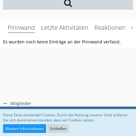
Pinnwand
Letzte Aktivitäten
Reaktionen
Ü
Es wurden noch keine Einträge an der Pinnwand verfasst.
Mitglieder
Regeln
Datenschutzerklärung
Impressum
Diese Seite verwendet Cookies. Durch die Nutzung unserer Seite erklären
Sie sich damit einverstanden, dass wir Cookies setzen.
Community-Software:
WoltLab Suite™
Weitere Informationen
Schließen