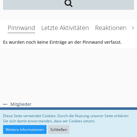
Pinnwand
Letzte Aktivitäten
Reaktionen
Ü
Es wurden noch keine Einträge an der Pinnwand verfasst.
Mitglieder
Regeln
Datenschutzerklärung
Impressum
Diese Seite verwendet Cookies. Durch die Nutzung unserer Seite erklären
Sie sich damit einverstanden, dass wir Cookies setzen.
Community-Software:
WoltLab Suite™
Weitere Informationen
Schließen