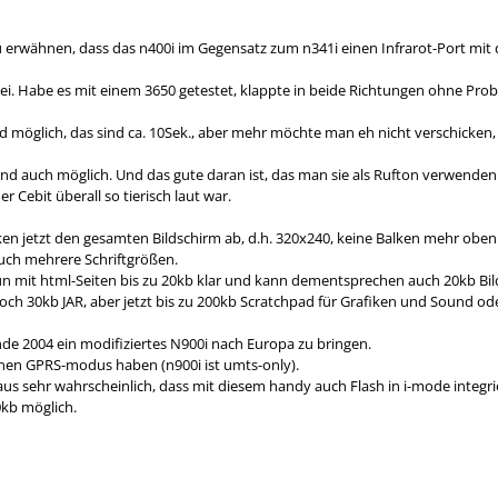
zu erwähnen, dass das n400i im Gegensatz zum n341i einen Infrarot-Port mit d
ei. Habe es mit einem 3650 getestet, klappte in beide Richtungen ohne Pro
nd möglich, das sind ca. 10Sek., aber mehr möchte man eh nicht verschicke
nd auch möglich. Und das gute daran ist, das man sie als Rufton verwenden 
r Cebit überall so tierisch laut war.
en jetzt den gesamten Bildschirm ab, d.h. 320x240, keine Balken mehr obe
auch mehrere Schriftgrößen.
 mit html-Seiten bis zu 20kb klar und kann dementsprechen auch 20kb Bild
och 30kb JAR, aber jetzt bis zu 200kb Scratchpad für Grafiken und Sound o
Ende 2004 ein modifiziertes N900i nach Europa zu bringen.
einen GPRS-modus haben (n900i ist umts-only).
s sehr wahrscheinlich, dass mit diesem handy auch Flash in i-mode integriert 
0kb möglich.