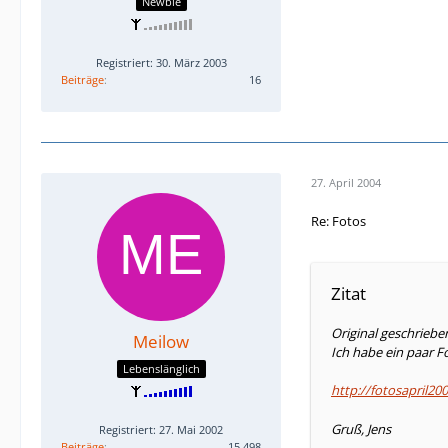
Newbie
Registriert: 30. März 2003
Beiträge
16
27. April 2004
Re: Fotos
Zitat
Original geschriebe
Meilow
Ich habe ein paar 
Lebenslänglich
http://fotosapril200
Gruß, Jens
Registriert: 27. Mai 2002
Beiträge
15.498