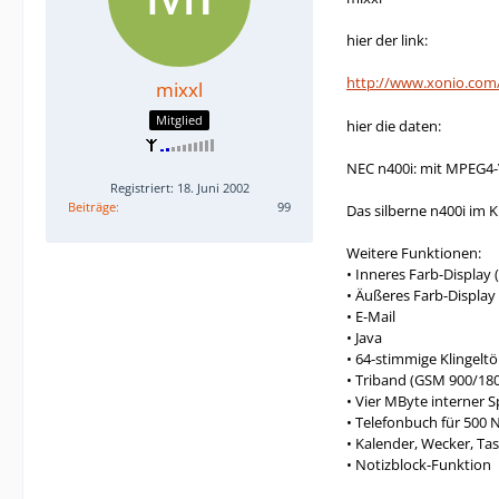
hier der link:
http://www.xonio.com
mixxl
Mitglied
hier die daten:
NEC n400i: mit MPEG4-V
Registriert: 18. Juni 2002
Beiträge
99
Das silberne n400i im K
Weitere Funktionen:
• Inneres Farb-Display (
• Äußeres Farb-Display 
• E-Mail
• Java
• 64-stimmige Klingelt
• Triband (GSM 900/18
• Vier MByte interner S
• Telefonbuch für 50
• Kalender, Wecker, T
• Notizblock-Funktion