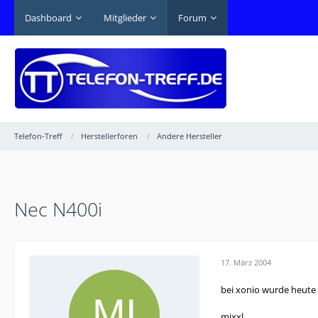
Dashboard
Mitglieder
Forum
Telefon-Treff
Herstellerforen
Andere Hersteller
Nec N400i
17. März 2004
bei xonio wurde heute 
mixxl