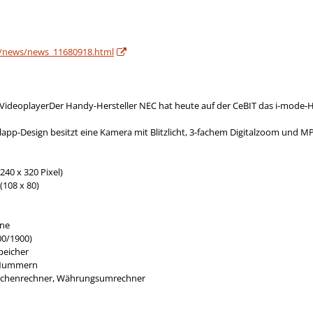
/news/news_11680918.html
ideoplayerDer Handy-Hersteller NEC hat heute auf der CeBIT das i-mode-Ha
lapp-Design besitzt eine Kamera mit Blitzlicht, 3-fachem Digitalzoom und MPE
240 x 320 Pixel)
(108 x 80)
öne
00/1900)
peicher
0 Nummern
aschenrechner, Währungsumrechner