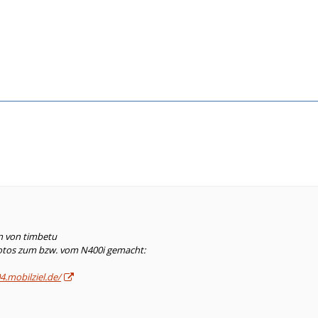
n von timbetu
Fotos zum bzw. vom N400i gemacht:
4.mobilziel.de/