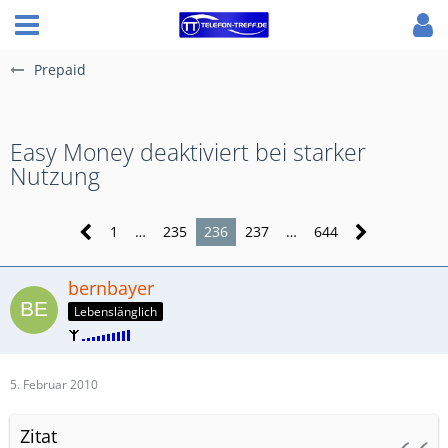
Prepaid
Easy Money deaktiviert bei starker
Nutzung
1
…
235
236
237
…
644
bernbayer
Lebenslänglich
5. Februar 2010
Zitat