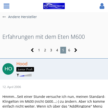
Andere Hersteller
Erfahrungen mit dem Eten M600
1
2
3
4
5
6
Hood
Junior Profi
12. April 2006
Hmmm...Seit einer Stunde versuche ich nun, meinen Standard-
Klingelton im M600 (nicht G600...;-) zu ändern. Aber ich komme
einfach nicht weiter. Wenn ich über das "AddRingtone" Menü