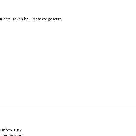
ur den Haken bei Kontakte gesetzt.
r inbox aus?
n immer grau!