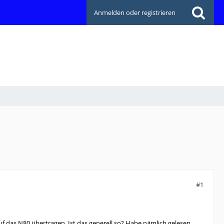
Anmelden oder registrieren
#1
 das N80 übertragen. Ist das generell so? Habe nämlich gelesen,