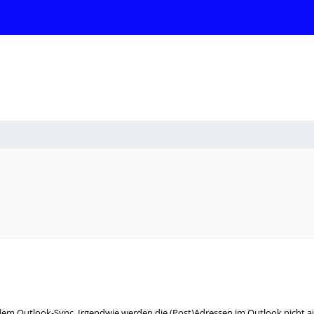
em Outlook-Sync. Irgendwie werden die (Post)Adressen im Outlook nicht auf