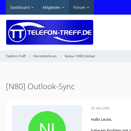
Dashboard
Mitglieder
Forum
Telefon-Treff
Herstellerforen
Nokia / HMD Global
[N80] Outlook-Sync
30. Mai 2006
Hallo Leute,
habe ein Problem mit d