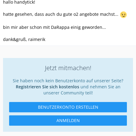
Dank&Gruß, raimerik
hallo handytick!
hatte gesehen, dass auch du gute o2 angebote machst...
bin mir aber schon mit DaRappa einig geworden...
dank&gruß, raimerik
Jetzt mitmachen!
Sie haben noch kein Benutzerkonto auf unserer Seite?
Registrieren Sie sich kostenlos
und nehmen Sie an
unserer Community teil!
BENUTZERKONTO ERSTELLEN
ANMELDEN