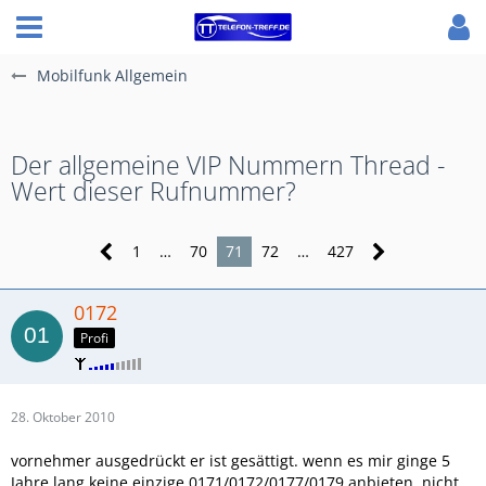
Mobilfunk Allgemein
Der allgemeine VIP Nummern Thread -
Wert dieser Rufnummer?
1
…
70
71
72
…
427
0172
Profi
28. Oktober 2010
vornehmer ausgedrückt er ist gesättigt. wenn es mir ginge 5
Jahre lang keine einzige 0171/0172/0177/0179 anbieten, nicht