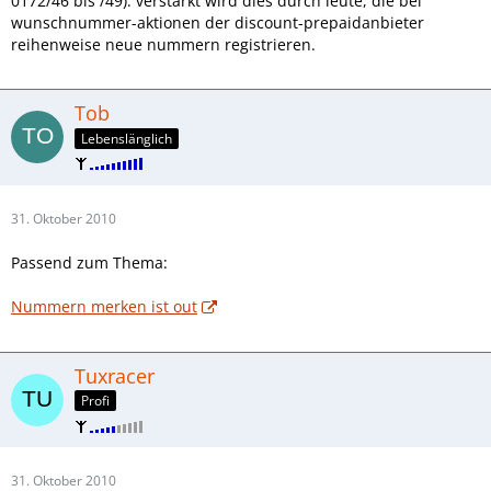
0172/46 bis /49). verstärkt wird dies durch leute, die bei
wunschnummer-aktionen der discount-prepaidanbieter
reihenweise neue nummern registrieren.
Tob
Lebenslänglich
31. Oktober 2010
Passend zum Thema:
Nummern merken ist out
Tuxracer
Profi
31. Oktober 2010