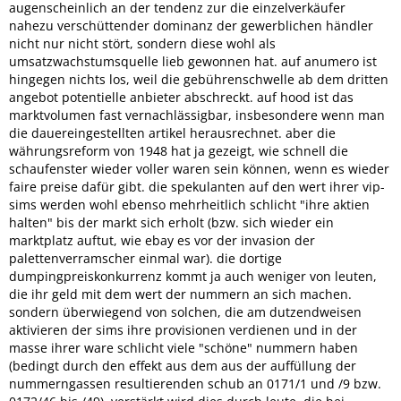
augenscheinlich an der tendenz zur die einzelverkäufer
nahezu verschüttender dominanz der gewerblichen händler
nicht nur nicht stört, sondern diese wohl als
umsatzwachstumsquelle lieb gewonnen hat. auf anumero ist
hingegen nichts los, weil die gebührenschwelle ab dem dritten
angebot potentielle anbieter abschreckt. auf hood ist das
marktvolumen fast vernachlässigbar, insbesondere wenn man
die dauereingestellten artikel herausrechnet. aber die
währungsreform von 1948 hat ja gezeigt, wie schnell die
schaufenster wieder voller waren sein können, wenn es wieder
faire preise dafür gibt. die spekulanten auf den wert ihrer vip-
sims werden wohl ebenso mehrheitlich schlicht "ihre aktien
halten" bis der markt sich erholt (bzw. sich wieder ein
marktplatz auftut, wie ebay es vor der invasion der
palettenverramscher einmal war). die dortige
dumpingpreiskonkurrenz kommt ja auch weniger von leuten,
die ihr geld mit dem wert der nummern an sich machen.
sondern überwiegend von solchen, die am dutzendweisen
aktivieren der sims ihre provisionen verdienen und in der
masse ihrer ware schlicht viele "schöne" nummern haben
(bedingt durch den effekt aus dem aus der auffüllung der
nummerngassen resultierenden schub an 0171/1 und /9 bzw.