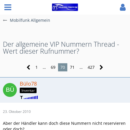
Mobilfunk Allgemein
Der allgemeine VIP Nummern Thread -
Wert dieser Rufnummer?
1
…
69
70
71
…
427
Bülo78
Inventar
23. Oktober 2010
Aber der Händler kann doch diese Nummern nicht reservieren
oder doch?