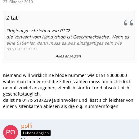
27. Oktober 2010
Zitat
Original geschrieben von 0172
die Vorwahl vom Handyshop ist Geschmacksache. Wenn es
eine 015er ist, dann muss es was einzigartiges sein wie
0151-11111111
0151-11121112
Alles anzeigen
0151-55555555
0151-10000000
0151-50000000
niemand will wirklich ne blöde nummer wie 0151 50000000
0157-78888888
wobei man immer erst die ziffern zählen muss um nicht doch
0157-77777777
ne null zuviel anzugeben, ziemlich sinnfrei und absolut nicht
0152-22222222
geschäftstauglich,
und ähnliche. Das sind die Kombinationen die meiner
da ist ne 017x-5187239 ja sinnvoller und lässt sich leichter von
Meinung nach mit den 017ern voll konkurrenzfähig sind.
einer visitenkarten ablesen als die o.g. nummernfolgen
polli
Lebenslänglich