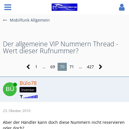
Mobilfunk Allgemein
Der allgemeine VIP Nummern Thread -
Wert dieser Rufnummer?
1
…
69
70
71
…
427
Bülo78
Online
Inventar
23. Oktober 2010
Aber der Händler kann doch diese Nummern nicht reservieren
oder doch?