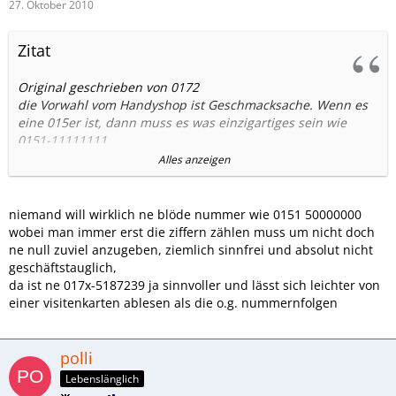
27. Oktober 2010
Zitat
Original geschrieben von 0172
die Vorwahl vom Handyshop ist Geschmacksache. Wenn es
eine 015er ist, dann muss es was einzigartiges sein wie
0151-11111111
0151-11121112
Alles anzeigen
0151-55555555
0151-10000000
0151-50000000
niemand will wirklich ne blöde nummer wie 0151 50000000
0157-78888888
wobei man immer erst die ziffern zählen muss um nicht doch
0157-77777777
ne null zuviel anzugeben, ziemlich sinnfrei und absolut nicht
0152-22222222
geschäftstauglich,
und ähnliche. Das sind die Kombinationen die meiner
da ist ne 017x-5187239 ja sinnvoller und lässt sich leichter von
Meinung nach mit den 017ern voll konkurrenzfähig sind.
einer visitenkarten ablesen als die o.g. nummernfolgen
polli
Lebenslänglich