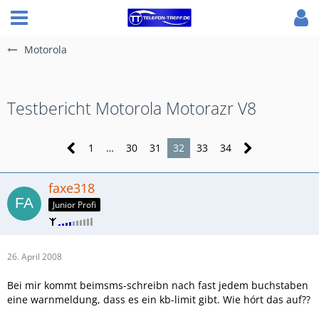
Motorola
Testbericht Motorola Motorazr V8
1
…
30
31
32
33
34
faxe318
Junior Profi
26. April 2008
Bei mir kommt beimsms-schreibn nach fast jedem buchstaben
eine warnmeldung, dass es ein kb-limit gibt. Wie hórt das auf??